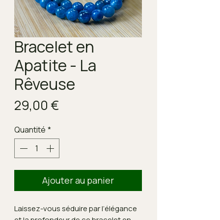
Bracelet en
Apatite - La
Rêveuse
Prix
29,00 €
Quantité
*
Ajouter au panier
Laissez-vous séduire par l’élégance
et la profondeur de ce bracelet en