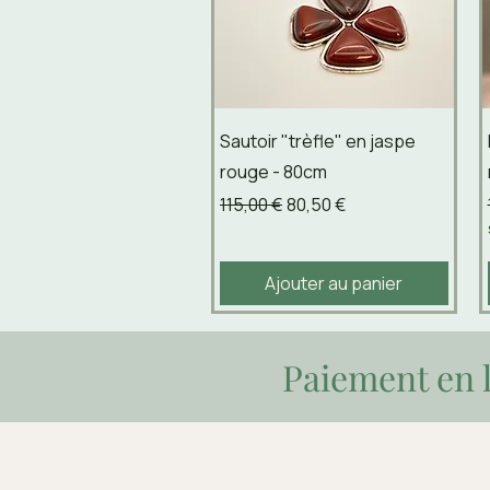
Aperçu rapide
Sautoir "trèfle" en jaspe
rouge - 80cm
Prix original
Prix promotionnel
115,00 €
80,50 €
Ajouter au panier
Paiement en l