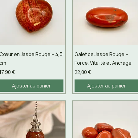
Aperçu rapide
Aperçu rapide
Cœur en Jaspe Rouge – 4,5
Galet de Jaspe Rouge –
cm
Force, Vitalité et Ancrage
Prix
Prix
17,90 €
22,00 €
Ajouter au panier
Ajouter au panier