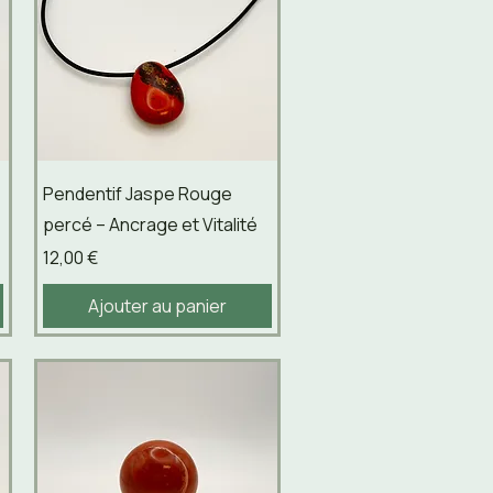
Aperçu rapide
Pendentif Jaspe Rouge
percé – Ancrage et Vitalité
Prix
12,00 €
Ajouter au panier