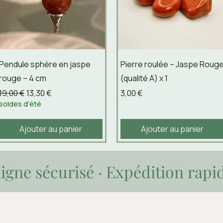
Aperçu rapide
Aperçu rapide
Pendule sphère en jaspe
Pierre roulée – Jaspe Roug
rouge – 4 cm
(qualité A) x 1
Prix original
Prix promotionnel
Prix
19,00 €
13,30 €
3,00 €
soldes d'été
Ajouter au panier
Ajouter au panier
igne sécurisé · Expédition rapi