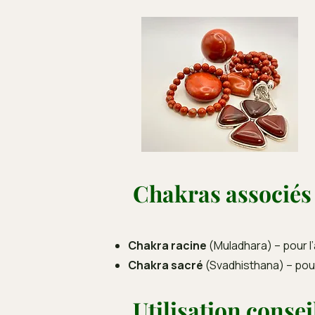
Chakras associés
Chakra racine
(Muladhara) – pour l’a
Chakra sacré
(Svadhisthana) – pour l
Utilisation consei