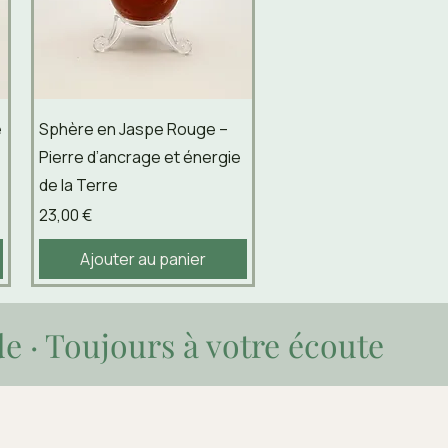
Aperçu rapide
e
Sphère en Jaspe Rouge –
Pierre d’ancrage et énergie
de la Terre
Prix
23,00 €
Ajouter au panier
de · Toujours à votre écoute