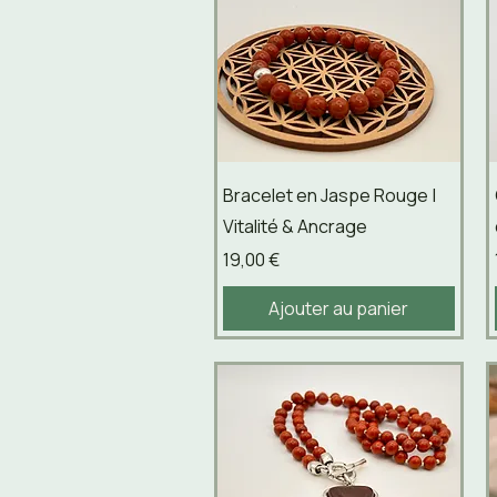
Aperçu rapide
Bracelet en Jaspe Rouge |
Vitalité & Ancrage
Prix
19,00 €
Ajouter au panier