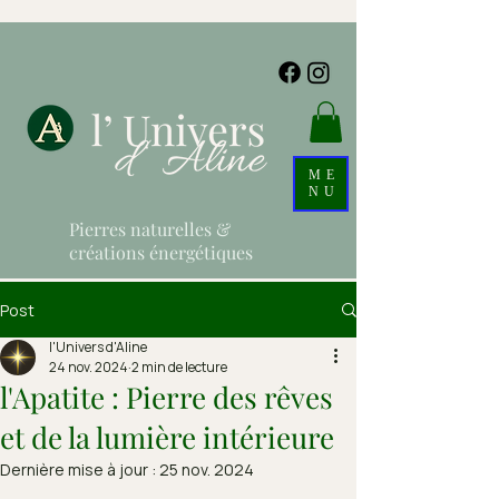
ME
NU
Pierres naturelles &
créations énergétiques
Post
l'Univers d'Aline
24 nov. 2024
2 min de lecture
l'Apatite : Pierre des rêves
et de la lumière intérieure
Dernière mise à jour :
25 nov. 2024