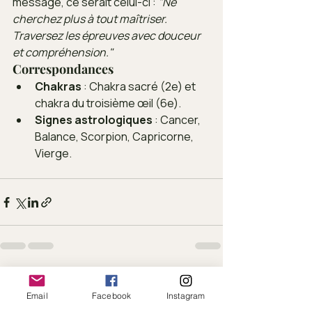
message, ce serait celui-ci : 
"Ne 
cherchez plus à tout maîtriser. 
Traversez les épreuves avec douceur 
et compréhension."
Correspondances
Chakras
 : Chakra sacré (2e) et 
chakra du troisième œil (6e).
Signes astrologiques
 : Cancer, 
Balance, Scorpion, Capricorne, 
Vierge.
Posts récents
Voir tout
Email
Facebook
Instagram