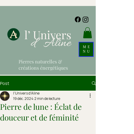
ME
NU
Pierres naturelles &
créations énergétiques
Post
l'Univers d'Aline
19 déc. 2024
2 min de lecture
Pierre de lune : Éclat de
douceur et de féminité