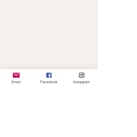
Email
Facebook
Instagram
Paiement en ligne sécurisé · Expédition
rapide · Toujours à votre écoute