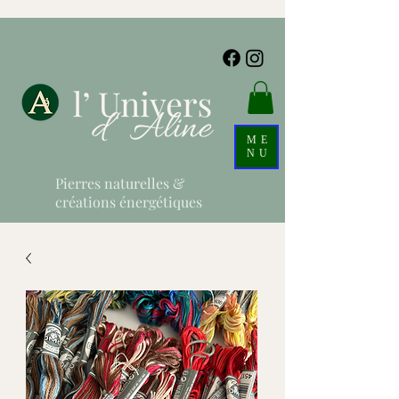
ME
NU
Pierres naturelles &
créations énergétiques