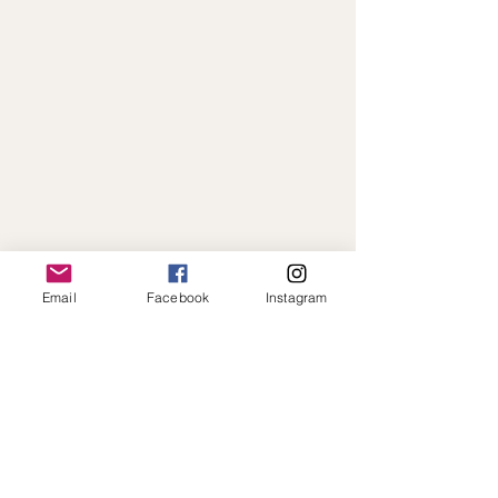
Email
Facebook
Instagram
Paiement en ligne sécurisé · Expédition
rapide · Toujours à votre écoute