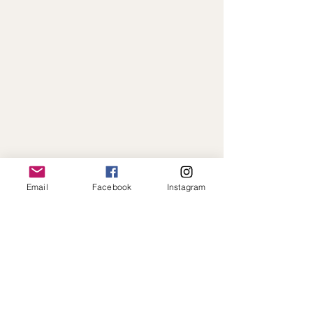
Email
Facebook
Instagram
Paiement en ligne sécurisé · Expédition
rapide · Toujours à votre écoute