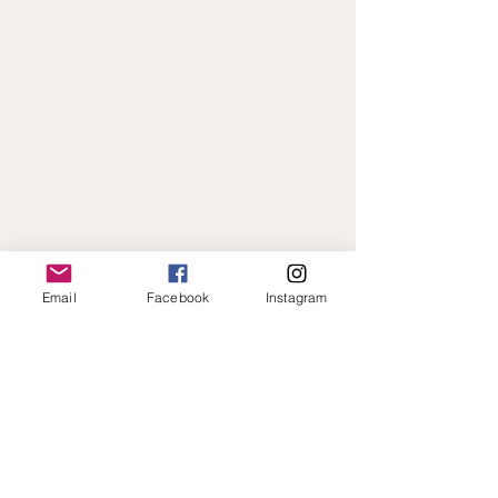
Email
Facebook
Instagram
Paiement en ligne sécurisé · Expédition
rapide · Toujours à votre écoute