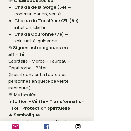
🌱
Chakras associés
Chakra de la Gorge (5e)
—
communication, vérité
Chakra du Troisième Œil (6e)
—
intuition, clarté
Chakra Couronne (7e)
—
spiritualité, guidance
♋
Signes astrologiques en
affinité
Sagittaire – Vierge – Taureau –
Capricorne – Bélier
(Mais il convient à toutes les
personnes en quête de vérité
intérieure.)
💙
Mots-clés
Intuition – Vérité – Transformation
– Foi – Protection spirituelle
🔥
Symbolique
« Votre intuition connaît le chemin. Il
est temps de l’écouter. »