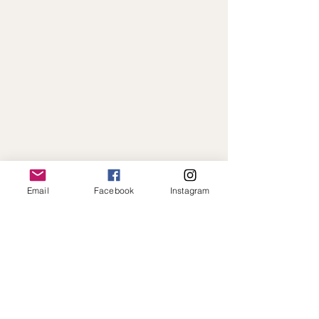
Email
Facebook
Instagram
Paiement en ligne sécurisé · Expédition
rapide · Toujours à votre écoute