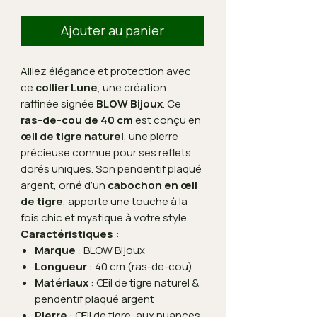
Ajouter au panier
Alliez élégance et protection avec
ce
collier Lune
, une création
raffinée signée
BLOW Bijoux
. Ce
ras-de-cou de 40 cm
est conçu en
œil de tigre naturel
, une pierre
précieuse connue pour ses reflets
dorés uniques. Son pendentif plaqué
argent, orné d’un
cabochon en œil
de tigre
, apporte une touche à la
fois chic et mystique à votre style.
Caractéristiques :
Marque
: BLOW Bijoux
Longueur
: 40 cm (ras-de-cou)
Matériaux
: Œil de tigre naturel &
pendentif plaqué argent
Pierre
: Œil de tigre, aux nuances