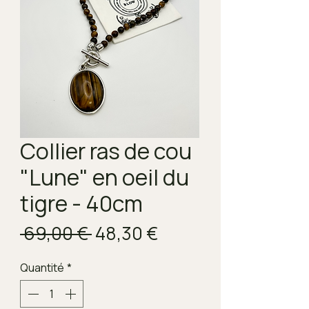
Collier ras de cou
"Lune" en oeil du
tigre - 40cm
Prix
Prix
 69,00 € 
48,30 €
original
promotionnel
Quantité
*