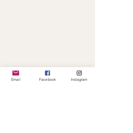
Email
Facebook
Instagram
Paiement en ligne sécurisé · Expédition
rapide · Toujours à votre écoute