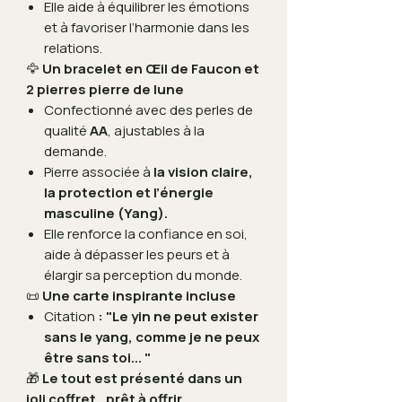
Elle aide à équilibrer les émotions
et à favoriser l’harmonie dans les
relations.
🦅
Un bracelet en Œil de Faucon et
2 pierres pierre de lune
Confectionné avec des perles de
qualité
AA
, ajustables à la
demande.
Pierre associée à
la vision claire,
la protection et l’énergie
masculine (Yang).
Elle renforce la confiance en soi,
aide à dépasser les peurs et à
élargir sa perception du monde.
📜
Une carte inspirante incluse
Citation
: "Le yin ne peut exister
sans le yang, comme je ne peux
être sans toi... "
🎁
Le tout est présenté dans un
joli coffret , prêt à offrir.