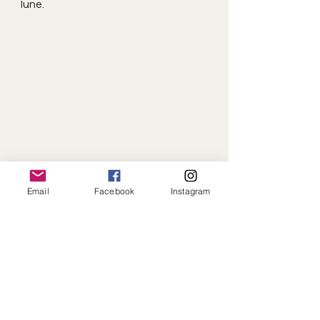
lune.
Email
Facebook
Instagram
Paiement en ligne sécurisé · Expédition
rapide · Toujours à votre écoute