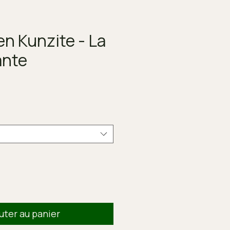
en Kunzite - La
ante
x
uter au panier