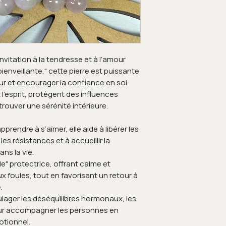
nvitation à la tendresse et à l’amour
enveillante," cette pierre est puissante
ur et encourager la confiance en soi.
l’esprit, protègent des influences
rouver une sérénité intérieure.
pprendre à s’aimer, elle aide à libérer les
es résistances et à accueillir la
ns la vie.
le" protectrice, offrant calme et
x foules, tout en favorisant un retour à
.
lager les déséquilibres hormonaux, les
our accompagner les personnes en
otionnel.