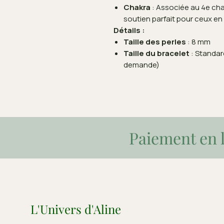
Chakra
: Associée au 4e chak
soutien parfait pour ceux en 
Détails :
Taille des perles
: 8 mm
Taille du bracelet
: Standard
demande)
Paiement en l
L'Univers d'Aline