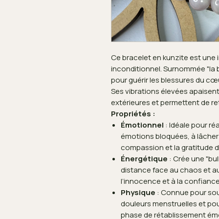
Ce bracelet en kunzite est une i
inconditionnel. Surnommée "la bi
pour guérir les blessures du cœ
Ses vibrations élevées apaisent 
extérieures et permettent de ret
Propriétés :
Émotionnel
: Idéale pour réa
émotions bloquées, à lâcher l
compassion et la gratitude da
Énergétique
: Crée une "bul
distance face au chaos et au
l’innocence et à la confiance
Physique
: Connue pour sou
douleurs menstruelles et p
phase de rétablissement ém