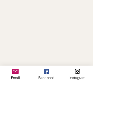
Email
Facebook
Instagram
Paiement en ligne sécurisé · Expédition
rapide · Toujours à votre écoute