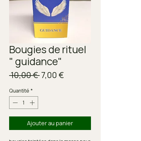
Bougies de rituel
" guidance"
Prix
Prix
 10,00 € 
7,00 €
original
promotionnel
Quantité
*
Ajouter au panier