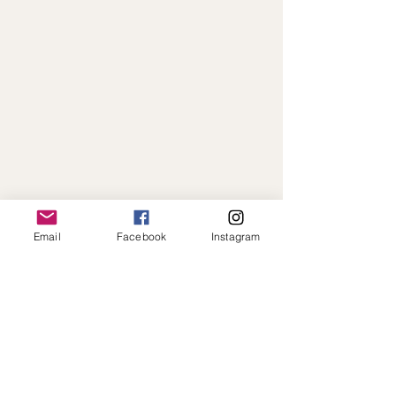
Email
Facebook
Instagram
Paiement en ligne sécurisé · Expédition
rapide · Toujours à votre écoute