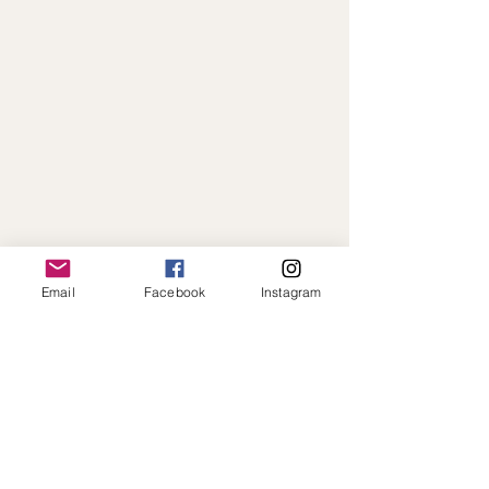
Email
Facebook
Instagram
Paiement en ligne sécurisé · Expédition
rapide · Toujours à votre écoute