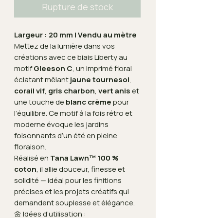
Rupture de stock
Largeur : 20 mm | Vendu au mètre
Mettez de la lumière dans vos
créations avec ce biais Liberty au
motif
Gleeson C
, un imprimé floral
éclatant mêlant
jaune tournesol
,
corail vif
,
gris charbon
,
vert anis
et
une touche de
blanc crème
pour
l’équilibre. Ce motif à la fois rétro et
moderne évoque les jardins
foisonnants d’un été en pleine
floraison.
Réalisé en
Tana Lawn™ 100 %
coton
, il allie douceur, finesse et
solidité — idéal pour les finitions
précises et les projets créatifs qui
demandent souplesse et élégance.
🌼 Idées d’utilisation :