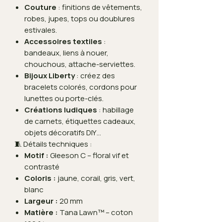
Couture
: finitions de vêtements,
robes, jupes, tops ou doublures
estivales.
Accessoires textiles
:
bandeaux, liens à nouer,
chouchous, attache-serviettes.
Bijoux Liberty
: créez des
bracelets colorés, cordons pour
lunettes ou porte-clés.
Créations ludiques
: habillage
de carnets, étiquettes cadeaux,
objets décoratifs DIY…
🧵 Détails techniques :
Motif :
Gleeson C – floral vif et
contrasté
Coloris :
jaune, corail, gris, vert,
blanc
Largeur :
20 mm
Matière :
Tana Lawn™ – coton