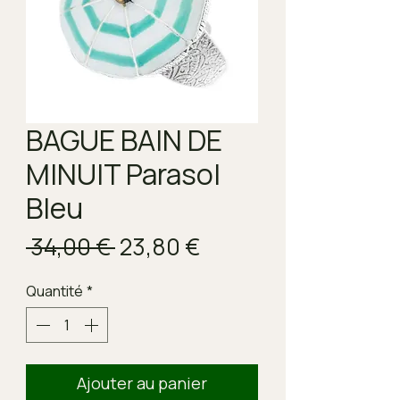
BAGUE BAIN DE
MINUIT Parasol
Bleu
Prix
Prix
 34,00 € 
23,80 €
original
promotionnel
Quantité
*
Ajouter au panier