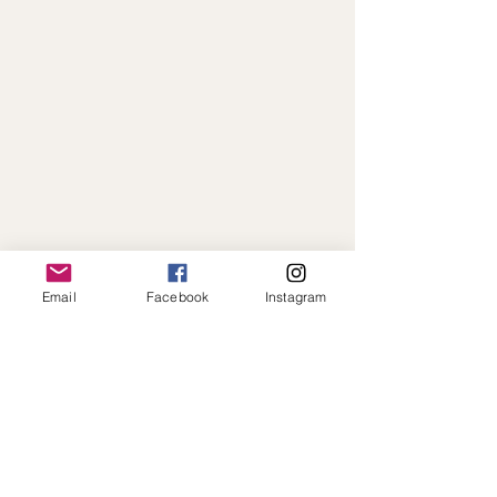
Email
Facebook
Instagram
Paiement en ligne sécurisé · Expédition
rapide · Toujours à votre écoute